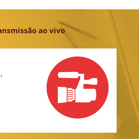
ansmissão ao vivo
u