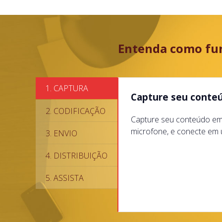
Entenda como fun
1. CAPTURA
Capture seu conte
2. CODIFICAÇÃO
Capture seu conteúdo em
microfone, e conecte em 
3. ENVIO
4. DISTRIBUIÇÃO
5. ASSISTA